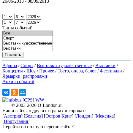
26/06/2013 - 08/09/2013
Типы событий
Афиша
/
Спорт
/
Выставки художественные
/
Выставки
/
Концерты
/
Шоу
/
Прочее
/
Театр, опера, балет
/
Фестивали
/
Ярмарки, распродажи
Архив событий
X
© 2003-2026
O-London.ru
Наши сайты о других странах и городах:
X
[
Австрия
] [
Бельгия
] [
Остров Крит
] [
Лондон
] [
Мексика
]
[
Португалия
]
Перейти на полную версию сайта?
X