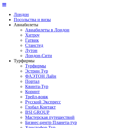
Лондон
Посольства и визы
Авиабилеты
Авиабилеты в Лондон
Хитроу
Гатвик
Станстед
Лутон
Лондон-Сити
Турфирмы
Турфирмы
Эстрин Тур
ФАЭТОН Лайн
Портал
Квинта-Тур
Коринт
Трейл-вояж
Русский Экспресс
Глобал Контакт
BSI GROUP
Мастерская путешествий
Бизнес-центр Планета-тур
Христофор Тур