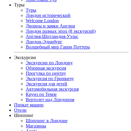
Туры
Туры
Лондон исторический
Welcome London
Дворцы и замки Англии
Лондон разных эпох (8 экскурсий)
Англия-Шотландия-Уэльс
Лондон-Эдинбург
Волшебный мир Гарри Поттера
Экскурсии
Экскурсии по Лондону
Обзорная экскурсия
Прогулка по центру
Экскурсия по Гринвичу
Экскурсия для детей
Автомобильная экскурсия
Круиз по Темзе
Вертолет над Лондоном
Прокат машин
Отели
Шоппинг
Шоппинг в Лондоне
Магазины