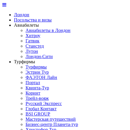
Лондон
Посольства и визы
Авиабилеты
Авиабилеты в Лондон
Хитроу
Гатвик
Станстед
Лутон
Лондон-Сити
Турфирмы
Турфирмы
Эстрин Тур
ФАЭТОН Лайн
Портал
Квинта-Тур
Коринт
Трейл-вояж
Русский Экспресс
Глобал Контакт
BSI GROUP
Мастерская путешествий
Бизнес-центр Планета-тур
Христофор Тур