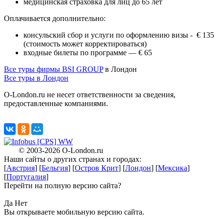
медицинская страховка для лиц до 65 лет
Оплачивается дополнительно:
консульский сбор и услуги по оформлению визы - € 135
(стоимость может корректироваться)
входные билеты по программе — € 65
Все туры фирмы BSI GROUP
в Лондон
Все туры в Лондон
O-London.ru не несет ответственности за сведения,
предоставленные компаниями.
X
© 2003-2026
O-London.ru
Наши сайты о других странах и городах:
X
[
Австрия
] [
Бельгия
] [
Остров Крит
] [
Лондон
] [
Мексика
]
[
Португалия
]
Перейти на полную версию сайта?
X
Да
Нет
Вы открываете мобильную версию сайта.