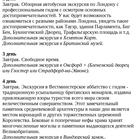
Завтрак. Обзорная автобусная экскурсия по Лондону с
профессиональным гидом с осмотром основных
достопримечательностей. У вас будет возможность
ознакомиться с разными районами Лондона, увидеть такие
достопримечательности, как Тауэр, здания Парламента, Биг
Бен, Букингемский Дворец, Трафальгарскую площадь и т.д.
Дополнительная экскурсия в Хемптон Корт.
Дополнительная экскурсия в Британский музей.
3 день
Завтрак. Свободное время.
Дополнительная экскурсия в Оксфорд + (Бленемский дворец
или Глостер или Страдфорд-на-Эйвоне).
4 день
Завтрак. Экскурсия в Вестминстерское аббатство с гидом -
традиционную усыпальницу британских монархов, издавна
привлекающую взоры туристов всего мира своим
величественным совершенством. Этот замечательный
памятник средневековой архитектуры в наши дни является
местом коронаций и других торжественных церемоний
Королевства. Боковые и поперечные нефы храма хранят
многочисленные могилы и памятники выдающихся деятелей
Великобритании.
Дополнительная экскурсия в Виндзорский замок..