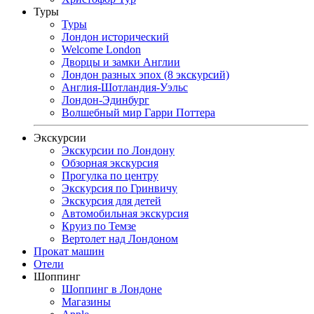
Туры
Туры
Лондон исторический
Welcome London
Дворцы и замки Англии
Лондон разных эпох (8 экскурсий)
Англия-Шотландия-Уэльс
Лондон-Эдинбург
Волшебный мир Гарри Поттера
Экскурсии
Экскурсии по Лондону
Обзорная экскурсия
Прогулка по центру
Экскурсия по Гринвичу
Экскурсия для детей
Автомобильная экскурсия
Круиз по Темзе
Вертолет над Лондоном
Прокат машин
Отели
Шоппинг
Шоппинг в Лондоне
Магазины