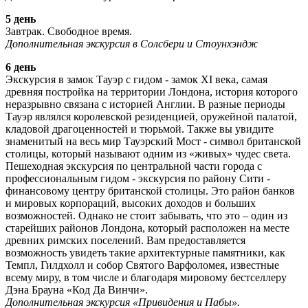
5 день
Завтрак. Свободное время.
Дополнительная экскурсия в Солсбери и Стоунхэндж
6 день
Экскурсия в замок Тауэр с гидом - замок XI века, самая
древняя постройка на территории Лондона, история которого
неразрывно связана с историей Англии. В разные периоды
Тауэр являлся королевской резиденцией, оружейной палатой,
кладовой драгоценностей и тюрьмой. Также вы увидите
знаменитый на весь мир Тауэрский Мост - символ британской
столицы, который называют одним из «живых» чудес света.
Пешеходная экскурсия по центральной части города с
профессиональным гидом - экскурсия по району Сити -
финансовому центру британской столицы. Это район банков
и мировых корпораций, высоких доходов и больших
возможностей. Однако не стоит забывать, что это – один из
старейших районов Лондона, который расположен на месте
древних римских поселений. Вам предоставляется
возможность увидеть такие архитектурные памятники, как
Темпл, Гилдхолл и собор Святого Варфоломея, известные
всему миру, в том числе и благодаря мировому бестселлеру
Дэна Брауна «Код Да Винчи».
Дополнительная экскурсия «Привидения и Пабы».