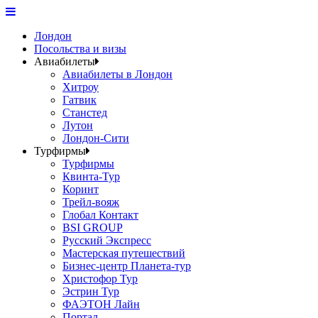
Лондон
Посольства и визы
Авиабилеты
Авиабилеты в Лондон
Хитроу
Гатвик
Станстед
Лутон
Лондон-Сити
Турфирмы
Турфирмы
Квинта-Тур
Коринт
Трейл-вояж
Глобал Контакт
BSI GROUP
Русский Экспресс
Мастерская путешествий
Бизнес-центр Планета-тур
Христофор Тур
Эстрин Тур
ФАЭТОН Лайн
Портал