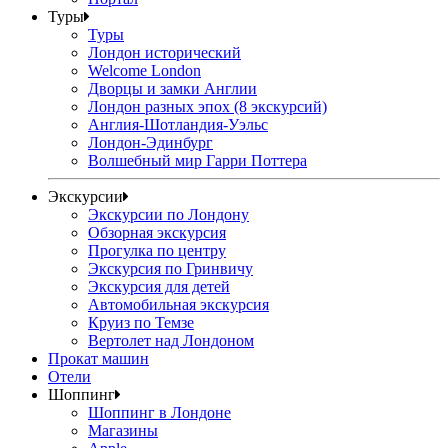
Туры
Туры
Лондон исторический
Welcome London
Дворцы и замки Англии
Лондон разных эпох (8 экскурсий)
Англия-Шотландия-Уэльс
Лондон-Эдинбург
Волшебный мир Гарри Поттера
Экскурсии
Экскурсии по Лондону
Обзорная экскурсия
Прогулка по центру
Экскурсия по Гринвичу
Экскурсия для детей
Автомобильная экскурсия
Круиз по Темзе
Вертолет над Лондоном
Прокат машин
Отели
Шоппинг
Шоппинг в Лондоне
Магазины