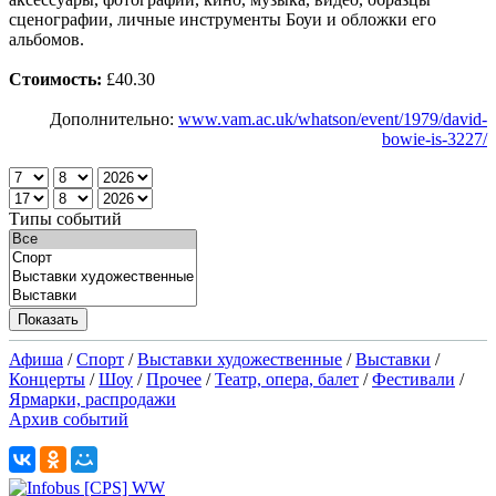
сценографии, личные инструменты Боуи и обложки его
альбомов.
Стоимость:
£40.30
Дополнительно:
www.vam.ac.uk/whatson/event/1979/david-
bowie-is-3227/
Типы событий
Афиша
/
Спорт
/
Выставки художественные
/
Выставки
/
Концерты
/
Шоу
/
Прочее
/
Театр, опера, балет
/
Фестивали
/
Ярмарки, распродажи
Архив событий
X