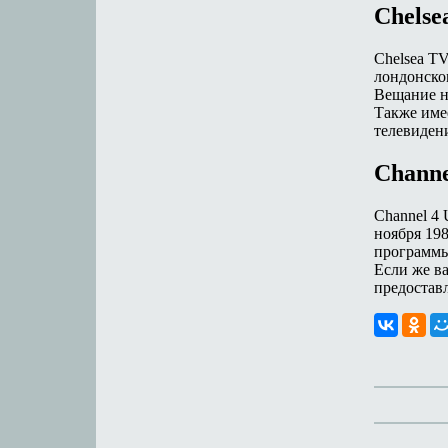
Chelse
Chelsea T
лондонск
Вещание на
Также име
телевиден
Channe
Channel 4
ноября 198
программы
Если же ва
предостав