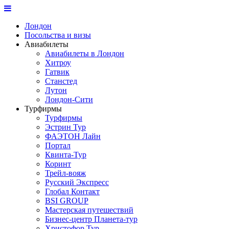
Лондон
Посольства и визы
Авиабилеты
Авиабилеты в Лондон
Хитроу
Гатвик
Станстед
Лутон
Лондон-Сити
Турфирмы
Турфирмы
Эстрин Тур
ФАЭТОН Лайн
Портал
Квинта-Тур
Коринт
Трейл-вояж
Русский Экспресс
Глобал Контакт
BSI GROUP
Мастерская путешествий
Бизнес-центр Планета-тур
Христофор Тур