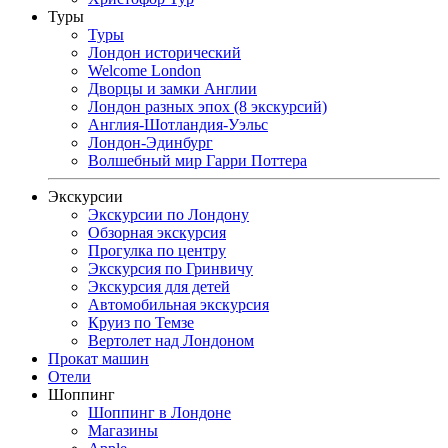
Туры
Туры
Лондон исторический
Welcome London
Дворцы и замки Англии
Лондон разных эпох (8 экскурсий)
Англия-Шотландия-Уэльс
Лондон-Эдинбург
Волшебный мир Гарри Поттера
Экскурсии
Экскурсии по Лондону
Обзорная экскурсия
Прогулка по центру
Экскурсия по Гринвичу
Экскурсия для детей
Автомобильная экскурсия
Круиз по Темзе
Вертолет над Лондоном
Прокат машин
Отели
Шоппинг
Шоппинг в Лондоне
Магазины