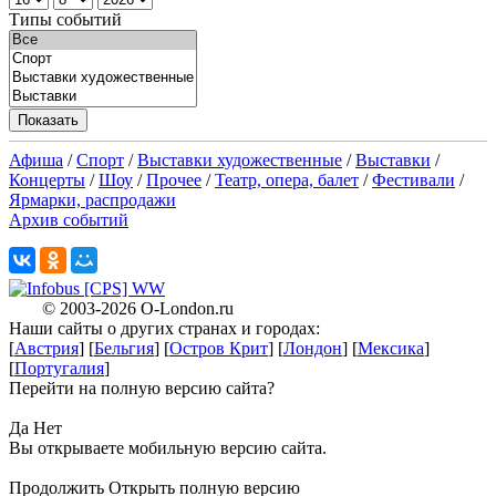
Типы событий
Афиша
/
Спорт
/
Выставки художественные
/
Выставки
/
Концерты
/
Шоу
/
Прочее
/
Театр, опера, балет
/
Фестивали
/
Ярмарки, распродажи
Архив событий
X
© 2003-2026
O-London.ru
Наши сайты о других странах и городах:
X
[
Австрия
] [
Бельгия
] [
Остров Крит
] [
Лондон
] [
Мексика
]
[
Португалия
]
Перейти на полную версию сайта?
X
Да
Нет
Вы открываете мобильную версию сайта.
Продолжить
Открыть полную версию