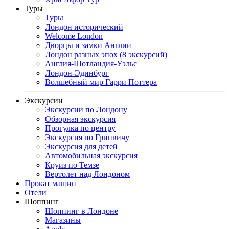
Туры
Туры
Лондон исторический
Welcome London
Дворцы и замки Англии
Лондон разных эпох (8 экскурсий)
Англия-Шотландия-Уэльс
Лондон-Эдинбург
Волшебный мир Гарри Поттера
Экскурсии
Экскурсии по Лондону
Обзорная экскурсия
Прогулка по центру
Экскурсия по Гринвичу
Экскурсия для детей
Автомобильная экскурсия
Круиз по Темзе
Вертолет над Лондоном
Прокат машин
Отели
Шоппинг
Шоппинг в Лондоне
Магазины