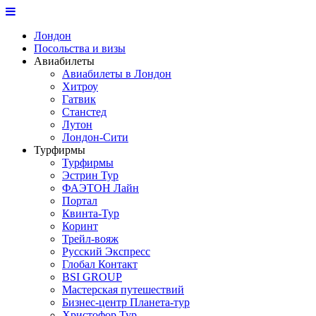
Лондон
Посольства и визы
Авиабилеты
Авиабилеты в Лондон
Хитроу
Гатвик
Станстед
Лутон
Лондон-Сити
Турфирмы
Турфирмы
Эстрин Тур
ФАЭТОН Лайн
Портал
Квинта-Тур
Коринт
Трейл-вояж
Русский Экспресс
Глобал Контакт
BSI GROUP
Мастерская путешествий
Бизнес-центр Планета-тур
Христофор Тур