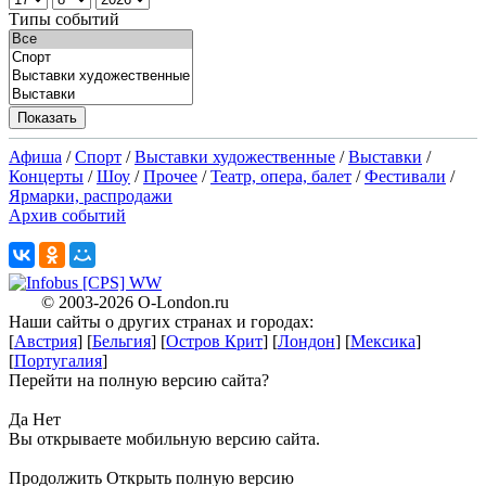
Типы событий
Афиша
/
Спорт
/
Выставки художественные
/
Выставки
/
Концерты
/
Шоу
/
Прочее
/
Театр, опера, балет
/
Фестивали
/
Ярмарки, распродажи
Архив событий
X
© 2003-2026
O-London.ru
Наши сайты о других странах и городах:
X
[
Австрия
] [
Бельгия
] [
Остров Крит
] [
Лондон
] [
Мексика
]
[
Португалия
]
Перейти на полную версию сайта?
X
Да
Нет
Вы открываете мобильную версию сайта.
Продолжить
Открыть полную версию