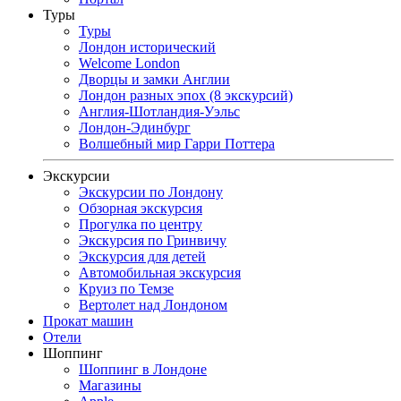
Туры
Туры
Лондон исторический
Welcome London
Дворцы и замки Англии
Лондон разных эпох (8 экскурсий)
Англия-Шотландия-Уэльс
Лондон-Эдинбург
Волшебный мир Гарри Поттера
Экскурсии
Экскурсии по Лондону
Обзорная экскурсия
Прогулка по центру
Экскурсия по Гринвичу
Экскурсия для детей
Автомобильная экскурсия
Круиз по Темзе
Вертолет над Лондоном
Прокат машин
Отели
Шоппинг
Шоппинг в Лондоне
Магазины