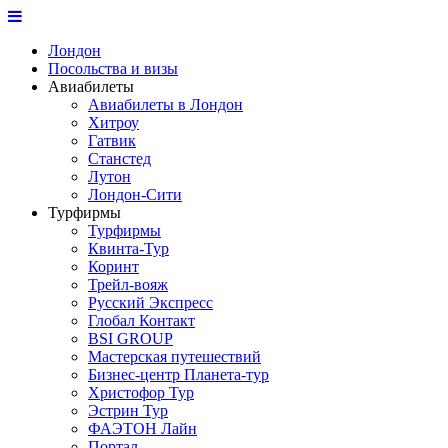
Лондон
Посольства и визы
Авиабилеты
Авиабилеты в Лондон
Хитроу
Гатвик
Станстед
Лутон
Лондон-Сити
Турфирмы
Турфирмы
Квинта-Тур
Коринт
Трейл-вояж
Русский Экспресс
Глобал Контакт
BSI GROUP
Мастерская путешествий
Бизнес-центр Планета-тур
Христофор Тур
Эстрин Тур
ФАЭТОН Лайн
Портал