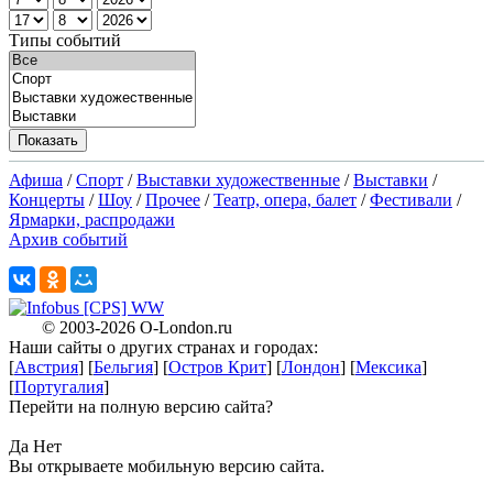
Типы событий
Афиша
/
Спорт
/
Выставки художественные
/
Выставки
/
Концерты
/
Шоу
/
Прочее
/
Театр, опера, балет
/
Фестивали
/
Ярмарки, распродажи
Архив событий
X
© 2003-2026
O-London.ru
Наши сайты о других странах и городах:
X
[
Австрия
] [
Бельгия
] [
Остров Крит
] [
Лондон
] [
Мексика
]
[
Португалия
]
Перейти на полную версию сайта?
X
Да
Нет
Вы открываете мобильную версию сайта.