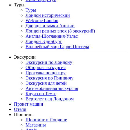
Туры
Туры
Лондон исторический
Welcome London
Дворцы и замки Англии
Лондон разных эпох (8 экскурсий)
Англия-Шотландия-Уэльс
Лондон-Эдинбург
Волшебный мир Гарри Поттера
Экскурсии
Экскурсии по Лондону
Обзорная экскурсия
Прогулка по центру
Экскурсия по Гринвичу
Экскурсия для детей
Автомобильная экскурсия
Круиз по Темзе
Вертолет над Лондоном
Прокат машин
Отели
Шоппинг
Шоппинг в Лондоне
Магазины