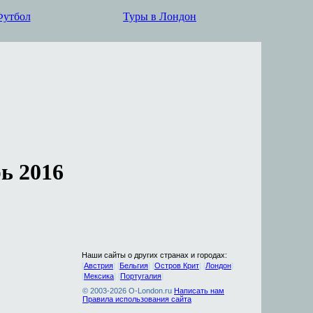
Футбол
Туры в Лондон
ь 2016
Наши сайты о других странах и городах:
[
Австрия
] [
Бельгия
] [
Остров Крит
] [
Лондон
]
[
Мексика
] [
Португалия
]
© 2003-2026
O-London.ru
Написать нам
Правила использования сайта