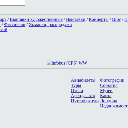
орт
/
Выставки художественные
/
Выставки
/
Концерты
/
Шоу
/
П
т
/
Фестивали
/
Ярмарки, распродажи
ытий
Авиабилеты
Фотографии
Туры
События
Отели
Музеи
Аренда авто
Карта
Путеводители
Лондона
Недвижимост