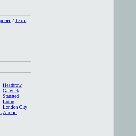
рочее
/
Театр,
Heathrow
Gatwick
Stansted
Luton
London City
ь
Airport