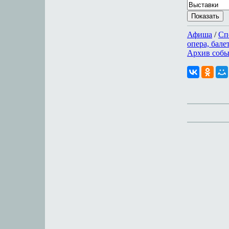
Афиша
/
Сп
опера, бале
Архив соб