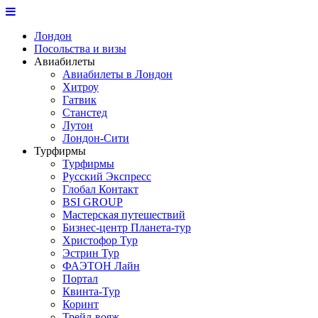
Лондон
Посольства и визы
Авиабилеты
Авиабилеты в Лондон
Хитроу
Гатвик
Станстед
Лутон
Лондон-Сити
Турфирмы
Турфирмы
Русский Экспресс
Глобал Контакт
BSI GROUP
Мастерская путешествий
Бизнес-центр Планета-тур
Христофор Тур
Эстрин Тур
ФАЭТОН Лайн
Портал
Квинта-Тур
Коринт
Трейл-вояж