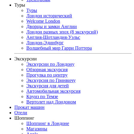
Туры
Туры
Лондон исторический
Welcome London
Дворцы и замки Англии
Лондон разных эпох (8 экскурсий)
Англия-Шотландия-Уэльс
Лондон-Эдинбург
Волшебный мир Гарри Поттера
Экскурсии
Экскурсии по Лондону
Обзорная экскурсия
Прогулка по центру
Экскурсия по Гринвичу
Экскурсия для детей
Автомобильная экскурсия
Круиз по Темзе
Вертолет над Лондоном
Прокат машин
Отели
Шоппинг
Шоппинг в Лондоне
Магазины