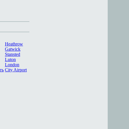
Heathrow
Gatwick
Stansted
Luton
London
ть
City Airport