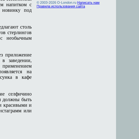
© 2003-2026
O-London.ru
Написать нам
ым напитком с
Правила использования сайта
о новинку под
едлагают столь
ов стерлингов
 с необычным
ез приложение
 в заведении,
применением
оявляется на
исунка в кафе
ние селфичино
и должны быть
 и красивыми и
нстаграмм или