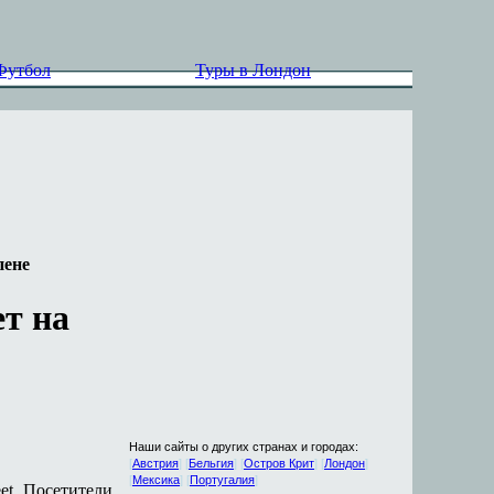
Футбол
Туры в Лондон
пене
т на
Наши сайты о других странах и городах:
[
Австрия
] [
Бельгия
] [
Остров Крит
] [
Лондон
]
[
Мексика
] [
Португалия
]
et
. Посетители