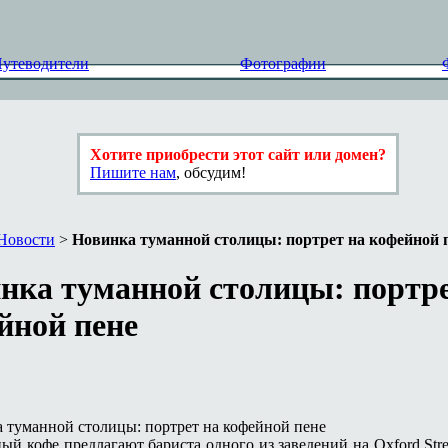
утеводители
Фотографии
Хотите приобрести этот сайт или домен?
Пишите нам
, обсудим!
Новости
>
Новинка туманной столицы: портрет на кофейной 
нка туманной столицы: портре
йной пене
ый кофе предлагают бариста одного из заведений на
Oxford Stre