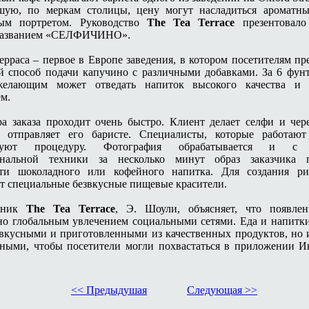
шую, по меркам столицы, цену могут насладиться ароматн
ым портретом. Руководство
The Tea Terrace
презентовал
названием «СЕЛФИЧИНО».
ерраса – первое в Европе заведения, в котором посетителям пр
 способ подачи капучино с различными добавками. За 6 фунт
елающим может отведать напиток высокого качества и
м.
а заказа проходит очень быстро. Клиент делает селфи и чер
 отправляет его баристе. Специалисты, которые работают
ируют процедуру. Фотография обрабатывается и с 
ональной техники за несколько минут образ заказчика п
сти шоколадного или кофейного напитка. Для создания р
т специальные безвкусные пищевые красители.
енник
The Tea Terrace
, Э. Шоули, объясняет, что появле
но глобальным увлечением социальными сетями. Еда и напитк
 вкусными и приготовленными из качественных продуктов, но
ными, чтобы посетители могли похвастаться в приложении И
<< Предыдушая
Следующая >>