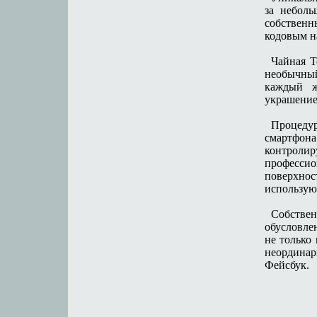
за неболь
собственн
кодовым 
Чайная Т
необычный
каждый ж
украшение
Процедур
смартфона
контрол
професси
поверхно
использую
Собств
обусловле
не только
неординар
Фейсбук.